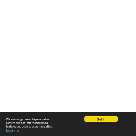
επικοινωνία
Επικοινωνήστε
Μαθήματα
Ευρετηρίου
Μαθήματα δακτυλογράφησης
Τεστ
Μαθήματα Πληκτρολογίου
Got it!
We are using cookies to personalize
content and ads, offer social media
features and analyze users navigation.
More info
Παιχνίδια