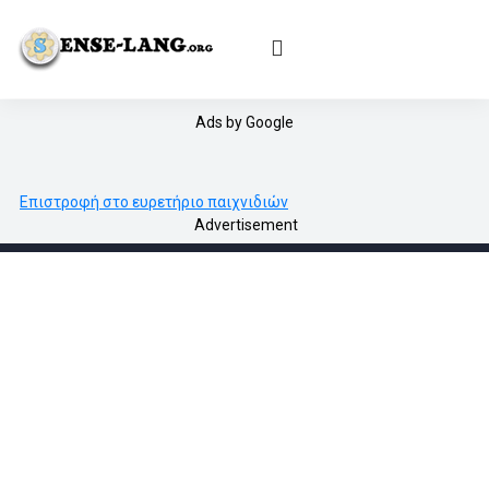
English
|
עברית
|
Español
|
Português
|
Français
|
Deutsch
|
Norsk
|
Русский
|
Italiano
|
العربية
|
Ελληνικά
|
Türkçe
|
Български
|
Svenska
|
Dansk
|
Suomi
|
Íslenska
|
Malay
Ads by Google
Επιστροφή στο ευρετήριο παιχνιδιών
Advertisement
Sense-
lang
Δωρεάν πρόγραμμα δακτυλογράφησης με τυφλό σύστημα